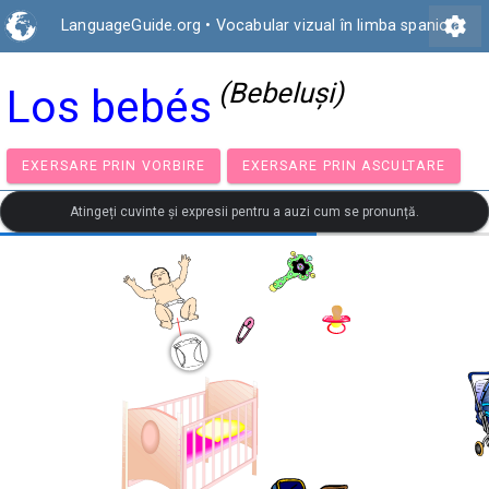
settings
LanguageGuide.org
•
Vocabular vizual în limba spaniolă
(Bebeluşi)
Los bebés
EXERSARE PRIN VORBIRE
EXERSARE PRIN ASCULTA
Atingeți cuvinte și expresii pentru a auzi cum se pronunță.