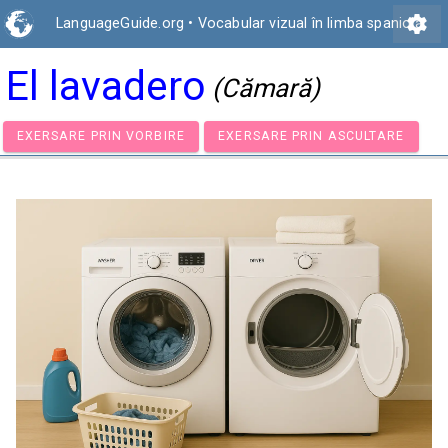
settings
LanguageGuide.org
•
Vocabular vizual în limba spaniolă
El lavadero
(Cămară)
EXERSARE PRIN VORBIRE
EXERSARE PRIN ASCULTA