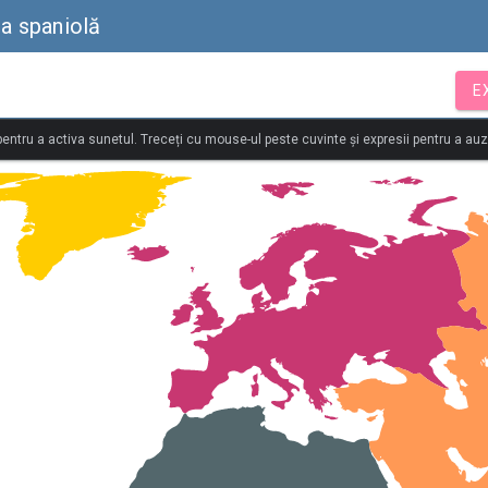
ba spaniolă
E
 pentru a activa sunetul. Treceți cu mouse-ul peste cuvinte și expresii pentru a au