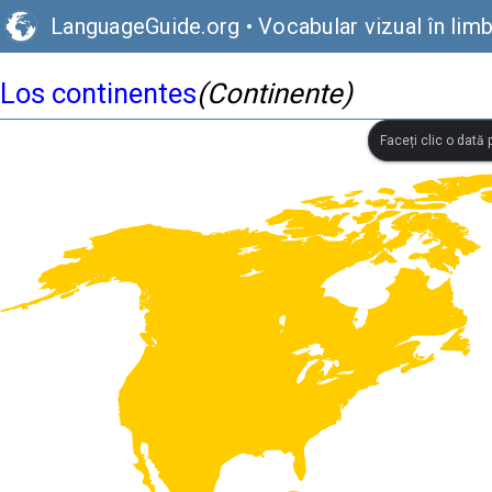
LanguageGuide.org
•
Vocabular vizual în lim
Los continentes
(Continente)
Faceți clic o dată