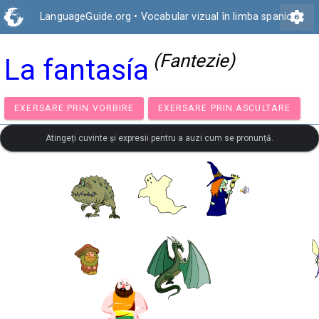
settings
LanguageGuide.org
•
Vocabular vizual în limba spaniolă
(Fantezie)
La fantasía
EXERSARE PRIN VORBIRE
EXERSARE PRIN ASCULTA
Atingeți cuvinte și expresii pentru a auzi cum se pronunță.