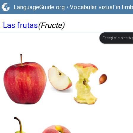
LanguageGuide.org
•
Vocabular vizual în lim
Las frutas
(Fructe)
Faceți clic o dată