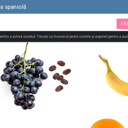
ba spaniolă
EX
 pentru a activa sunetul. Treceți cu mouse-ul peste cuvinte și expresii pentru a au