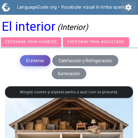
settings
LanguageGuide.org
•
Vocabular vizual în limba spaniolă
El interior
(Interior)
EXERSARE PRIN VORBIRE
EXERSARE PRIN ASCULTA
El interior
Calefacción y Refrigeración
Iluminación
Atingeți cuvinte și expresii pentru a auzi cum se pronunță.