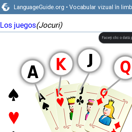
LanguageGuide.org
•
Vocabular vizual în lim
Los juegos
(Jocuri)
Faceți clic o dată