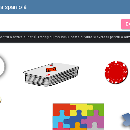
ba spaniolă
E
 pentru a activa sunetul. Treceți cu mouse-ul peste cuvinte și expresii pentru a au