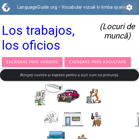
settings
LanguageGuide.org
•
Vocabular vizual în limba spaniolă
(Locuri de
Los trabajos,
muncă)
los oficios
EXERSARE PRIN VORBIRE
EXERSARE PRIN ASCULTA
Atingeți cuvinte și expresii pentru a auzi cum se pronunță.