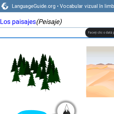
LanguageGuide.org
•
Vocabular vizual în lim
Los paisajes
(Peisaje)
Faceți clic o dată