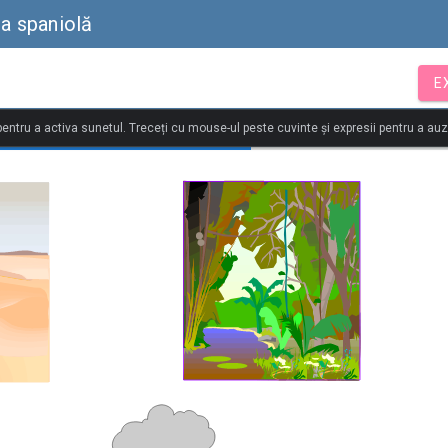
ba spaniolă
E
 pentru a activa sunetul. Treceți cu mouse-ul peste cuvinte și expresii pentru a au