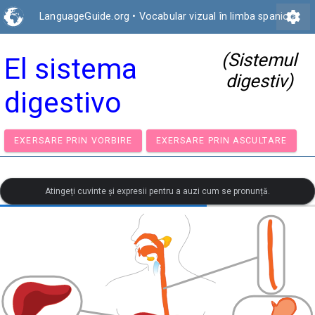
settings
LanguageGuide.org
•
Vocabular vizual în limba spaniolă
(Sistemul
El sistema
digestiv)
digestivo
EXERSARE PRIN VORBIRE
EXERSARE PRIN ASCULTA
Atingeți cuvinte și expresii pentru a auzi cum se pronunță.