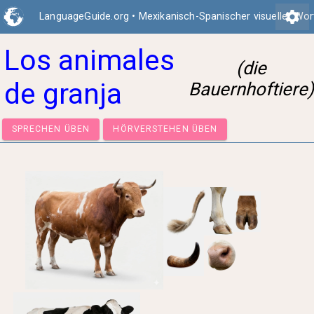
settings
LanguageGuide.org
•
Mexikanisch-Spanischer visueller Wo
Los animales
(die
de granja
Bauernhoftiere)
SPRECHEN ÜBEN
HÖRVERSTEHEN ÜBEN