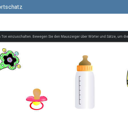
ortschatz
n Ton einzuschalten. Bewegen Sie den Mauszeiger über Wörter und Sätze, um di