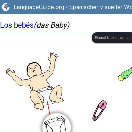
LanguageGuide.org
•
Spanischer visueller W
Los bebés
(das Baby)
Einmal klicken, um de