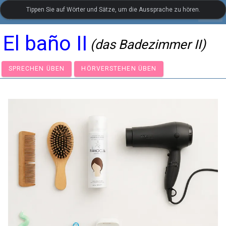
Tippen Sie auf Wörter und Sätze, um die Aussprache zu hören.
settings
LanguageGuide.org
•
Spanischer visueller Wortschatz
El baño II
(das Badezimmer II)
SPRECHEN ÜBEN
HÖRVERSTEHEN ÜBEN