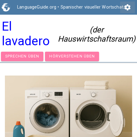
settings
LanguageGuide.org
•
Spanischer visueller Wortschatz
El
(der
lavadero
Hauswirtschaftsraum)
SPRECHEN ÜBEN
HÖRVERSTEHEN ÜBEN