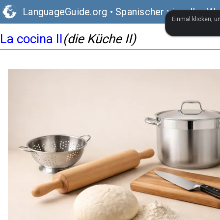
LanguageGuide.org
•
Spanischer visueller W
Einmal klicken, 
La cocina II
(die Küche II)