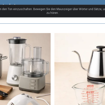
ortschatz
um den Ton einzuschalten. Bewegen Sie den Mauszeiger über Wörter und Sätze, 
zu hören.