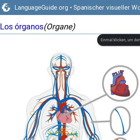
LanguageGuide.org
•
Spanischer visueller W
Los órganos
(Organe)
Einmal klicken, um de