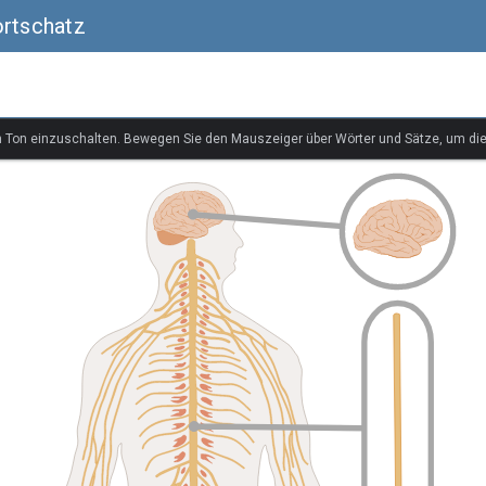
ortschatz
n Ton einzuschalten. Bewegen Sie den Mauszeiger über Wörter und Sätze, um di