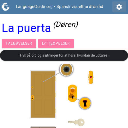
settings
LanguageGuide.org
•
Spansk visuelt ordforråd
(Døren)
La puerta
TALEØVELSER
LYTTEØVELSER
Tryk på ord og sætninger for at høre, hvordan de udtales.