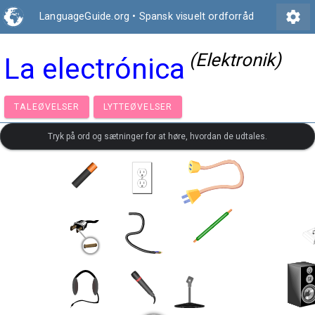
settings
LanguageGuide.org
•
Spansk visuelt ordforråd
(Elektronik)
La electrónica
TALEØVELSER
LYTTEØVELSER
Tryk på ord og sætninger for at høre, hvordan de udtales.