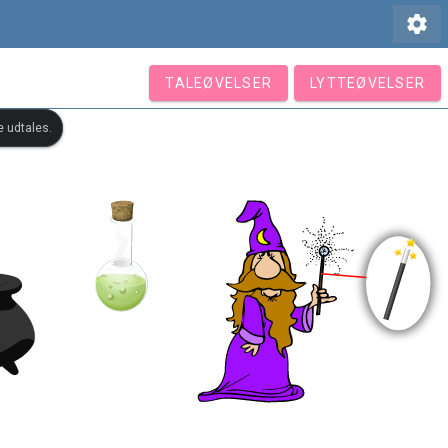
settings
TALEØVELSER
LYTTEØVELSER
e udtales.