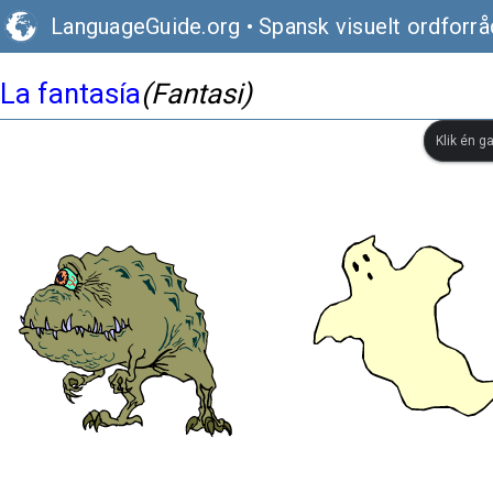
LanguageGuide.org
•
Spansk visuelt ordforrå
La fantasía
(Fantasi)
Klik én g