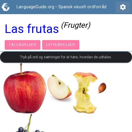
settings
LanguageGuide.org
•
Spansk visuelt ordforråd
(Frugter)
Las frutas
TALEØVELSER
LYTTEØVELSER
Tryk på ord og sætninger for at høre, hvordan de udtales.