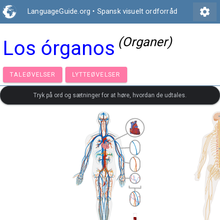
settings
LanguageGuide.org
•
Spansk visuelt ordforråd
(Organer)
Los órganos
TALEØVELSER
LYTTEØVELSER
Tryk på ord og sætninger for at høre, hvordan de udtales.