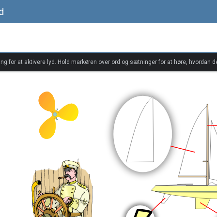
d
ang for at aktivere lyd. Hold markøren over ord og sætninger for at høre, hvordan d