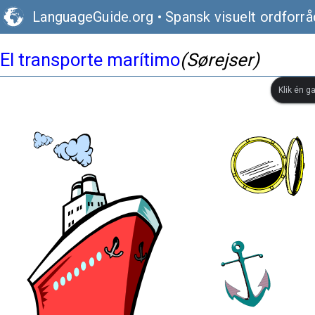
LanguageGuide.org
•
Spansk visuelt ordforrå
El transporte marítimo
(Sørejser)
Klik én g