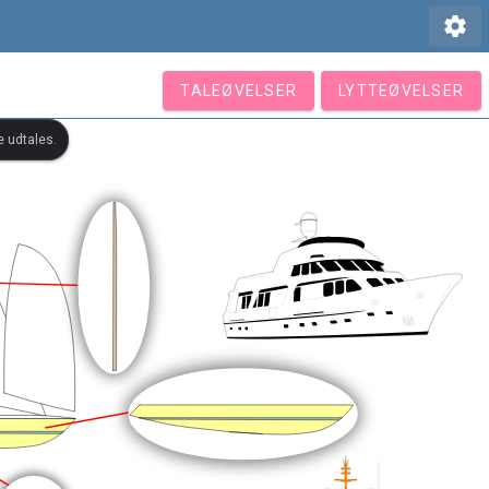
settings
TALEØVELSER
LYTTEØVELSER
e udtales.