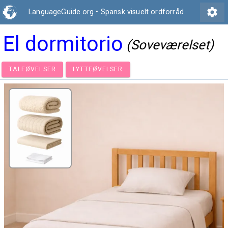
settings
LanguageGuide.org
•
Spansk visuelt ordforråd
El dormitorio
(Soveværelset)
TALEØVELSER
LYTTEØVELSER