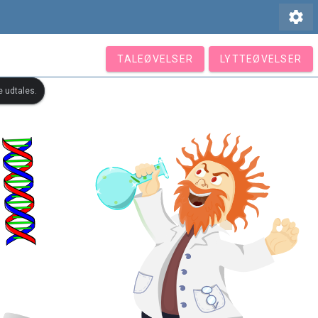
settings
TALEØVELSER
LYTTEØVELSER
e udtales.