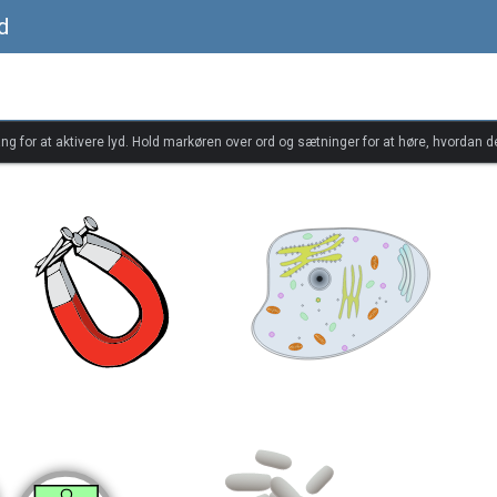
d
ang for at aktivere lyd. Hold markøren over ord og sætninger for at høre, hvordan d