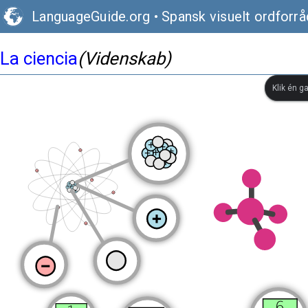
LanguageGuide.org
•
Spansk visuelt ordforrå
La ciencia
(Videnskab)
Klik én g