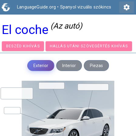
settings
LanguageGuide.org
•
Spanyol vizuális szókincs
(Az autó)
El coche
BESZÉD KIHÍVÁS
HALLÁS UTÁNI SZÖVEGÉRTÉS KIH
Exterior
Interior
Piezas