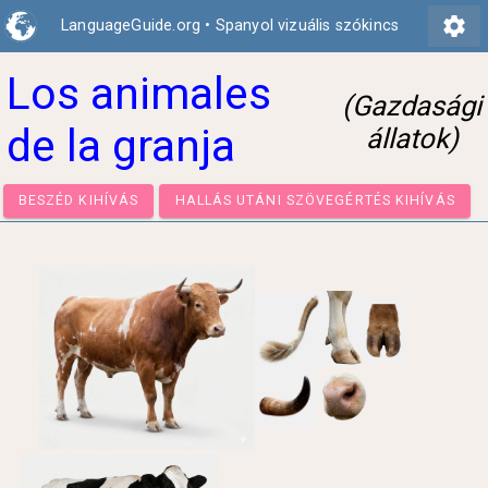
settings
LanguageGuide.org
•
Spanyol vizuális szókincs
Los animales
(Gazdasági
de la granja
állatok)
BESZÉD KIHÍVÁS
HALLÁS UTÁNI SZÖVEGÉRTÉS KIHÍ