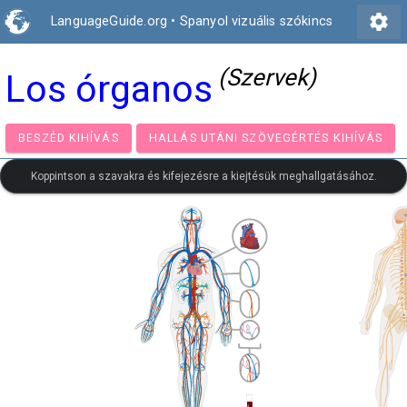
settings
LanguageGuide.org
•
Spanyol vizuális szókincs
(Szervek)
Los órganos
BESZÉD KIHÍVÁS
HALLÁS UTÁNI SZÖVEGÉRTÉS KIH
Koppintson a szavakra és kifejezésre a kiejtésük meghallgatásához.