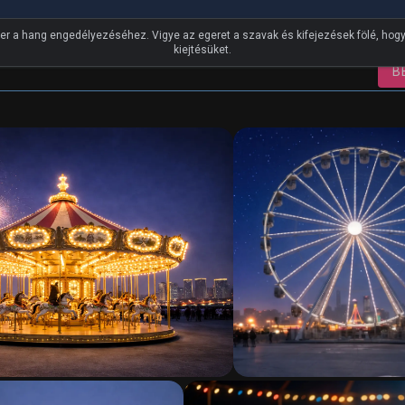
cs
er a hang engedélyezéséhez. Vigye az egeret a szavak és kifejezések fölé, ho
kiejtésüket.
B