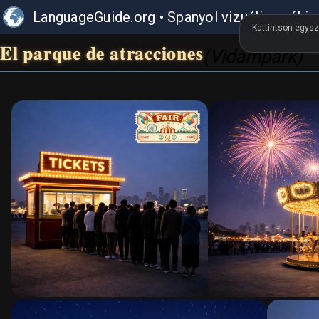
LanguageGuide.org
•
Spanyol vizuális szókin
Kattintson egysz
El parque de atracciones
(Vidámpark)