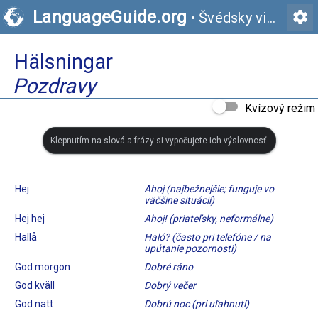
LanguageGuide.org
settings
•
Švédsky vizuálny slovník
Hälsningar
Pozdravy
Kvízový režim
Klepnutím na slová a frázy si vypočujete ich výslovnosť.
Hej
Ahoj (najbežnejšie; funguje vo
väčšine situácií)
Hej hej
Ahoj! (priateľsky, neformálne)
Hallå
Haló? (často pri telefóne / na
upútanie pozornosti)
God morgon
Dobré ráno
God kväll
Dobrý večer
God natt
Dobrú noc (pri uľahnutí)