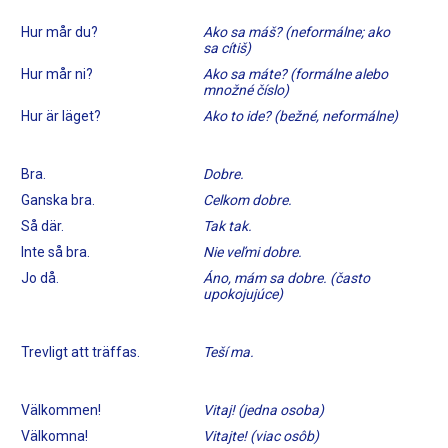
Hur mår du?
Ako sa máš? (neformálne; ako
sa cítiš)
Hur mår ni?
Ako sa máte? (formálne alebo
množné číslo)
Hur är läget?
Ako to ide? (bežné, neformálne)
Bra.
Dobre.
Ganska bra.
Celkom dobre.
Så där.
Tak tak.
Inte så bra.
Nie veľmi dobre.
Jo då.
Áno, mám sa dobre. (často
upokojujúce)
Trevligt att träffas.
Teší ma.
Välkommen!
Vitaj! (jedna osoba)
Välkomna!
Vitajte! (viac osôb)