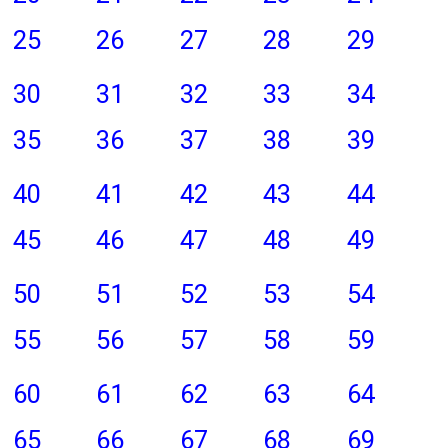
25
26
27
28
29
30
31
32
33
34
35
36
37
38
39
40
41
42
43
44
45
46
47
48
49
50
51
52
53
54
55
56
57
58
59
60
61
62
63
64
65
66
67
68
69