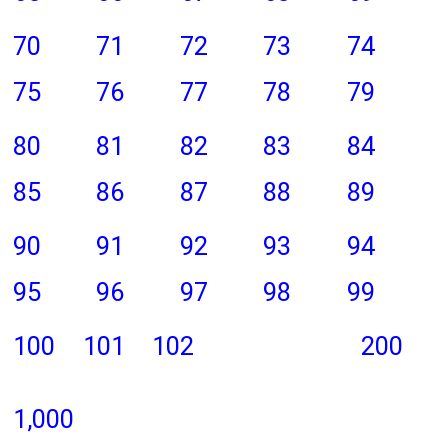
70
71
72
73
74
75
76
77
78
79
80
81
82
83
84
85
86
87
88
89
90
91
92
93
94
95
96
97
98
99
100
101
102
200
1,000