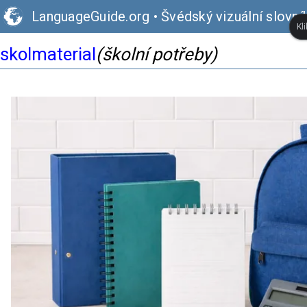
LanguageGuide.org
•
Švédský vizuální slovní
Kl
skolmaterial
(školní potřeby)