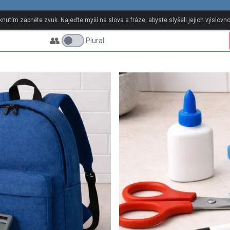
k
iknutím zapněte zvuk. Najeďte myší na slova a fráze, abyste slyšeli jejich výslovno
👥
Plural