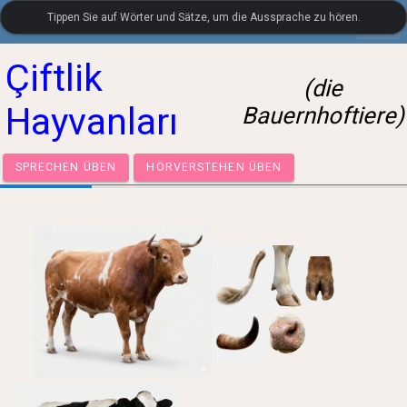
Tippen Sie auf Wörter und Sätze, um die Aussprache zu hören.
settings
LanguageGuide.org
•
Türkischer visueller Wortschatz
Çiftlik
(die
Hayvanları
Bauernhoftiere)
SPRECHEN ÜBEN
HÖRVERSTEHEN ÜBEN