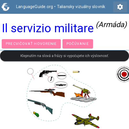
settings
LanguageGuide.org
•
Taliansky vizuálny slovník
(Armáda)
Il servizio militare
PRECVIČOVAŤ HOVORENIE
POČÚVANIE
Klepnutím na slová a frázy si vypočujete ich výslovnosť.