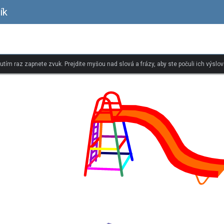
ík
nutím raz zapnete zvuk. Prejdite myšou nad slová a frázy, aby ste počuli ich výslov