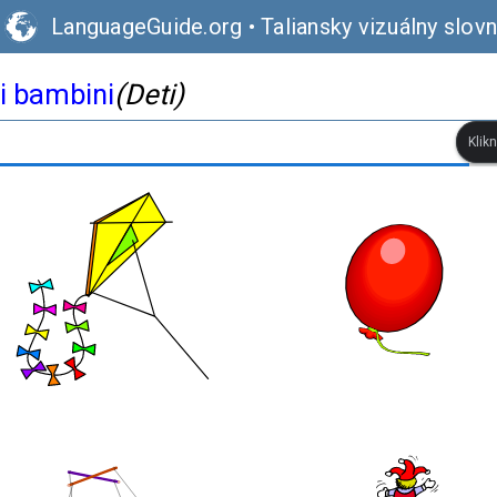
LanguageGuide.org
•
Taliansky vizuálny slovn
i bambini
(Deti)
Klik