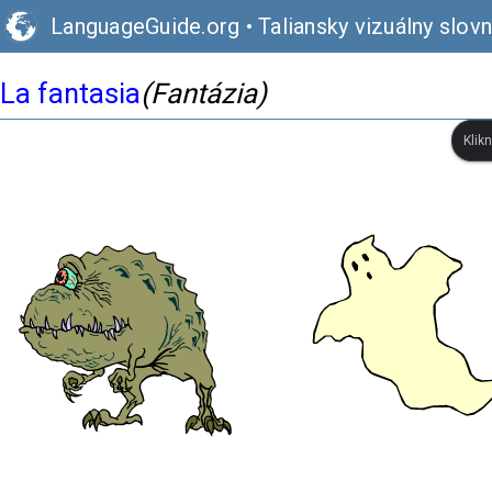
LanguageGuide.org
•
Taliansky vizuálny slovn
La fantasia
(Fantázia)
Klik