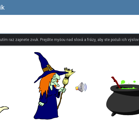
ík
nutím raz zapnete zvuk. Prejdite myšou nad slová a frázy, aby ste počuli ich výslov