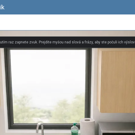
ík
nutím raz zapnete zvuk. Prejdite myšou nad slová a frázy, aby ste počuli ich výslov