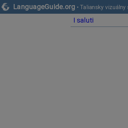
LanguageGuide.org
•
Taliansky vizuálny 
I saluti