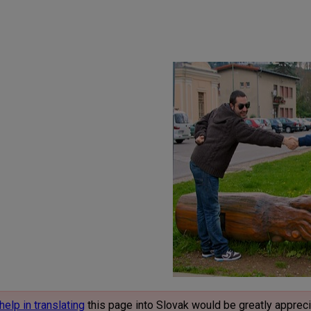
help in translating
this page into Slovak would be greatly apprec