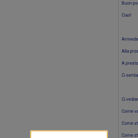
Buon po
Ciao!
Arrivede
Alla pro
A presto
Ci senti
Ci vedi
Come v
Come st
Come st