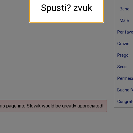
Spusti? zvuk
Bene
Male
Per favo
Grazie
Prego
Scusi
Permes
Buona f
Congratu
his page into Slovak would be greatly appreciated!