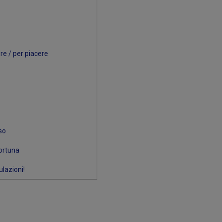
re / per piacere
so
ortuna
lazioni!