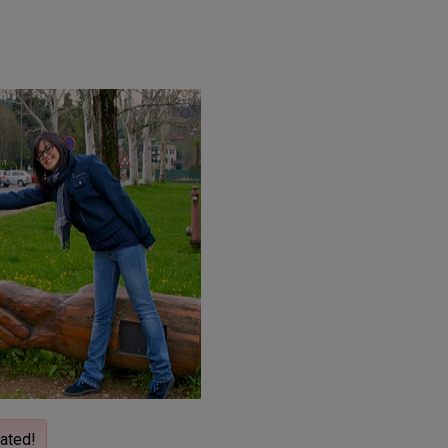
iated!