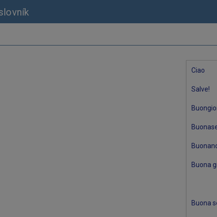
slovník
Ciao
Salve!
Buongio
Buonas
Buonano
Buona g
Buona s