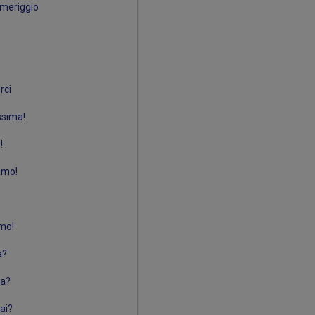
meriggio
rci
ssima!
!
amo!
amo!
a?
a?
ai?