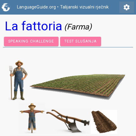
settings
LanguageGuide.org
•
Talijanski vizualni rječnik
La fattoria
(Farma)
SPEAKING CHALLENGE
TEST SLUŠANJA