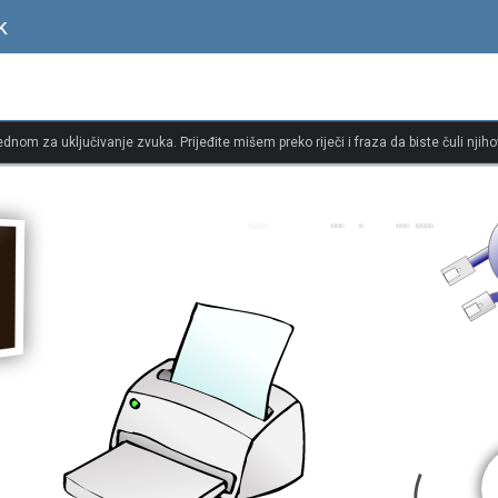
k
jednom za uključivanje zvuka. Prijeđite mišem preko riječi i fraza da biste čuli njiho