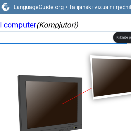
LanguageGuide.org
•
Talijanski vizualni rječni
I computer
(Kompjutori)
Kliknite 