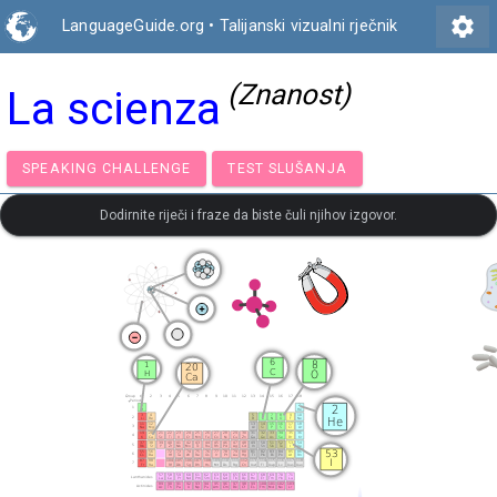
settings
LanguageGuide.org
•
Talijanski vizualni rječnik
(Znanost)
La scienza
SPEAKING CHALLENGE
TEST SLUŠANJA
Dodirnite riječi i fraze da biste čuli njihov izgovor.