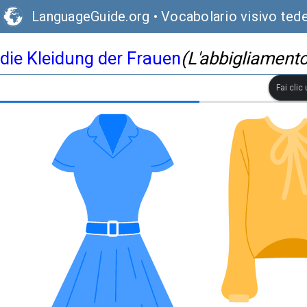
LanguageGuide.org
•
Vocabolario visivo ted
die Kleidung der Frauen
(L'abbigliament
Fai clic