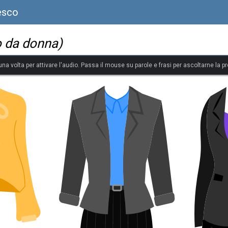
esco
o da donna)
 una volta per attivare l'audio. Passa il mouse su parole e frasi per ascoltarne la p