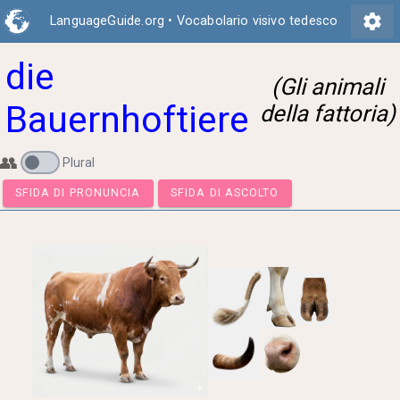
settings
LanguageGuide.org
•
Vocabolario visivo tedesco
die
(Gli animali
Bauernhoftiere
della fattoria)
👥
Plural
SFIDA DI PRONUNCIA
SFIDA DI ASCOLTO