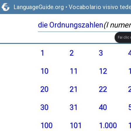
LanguageGuide.org
•
Vocabolario visivo ted
die Ordnungszahlen
(I numeri
Fai clic
1
2
3
10
11
12
20
21
22
30
31
40
100
101
1.000