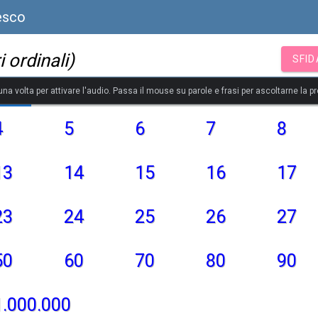
esco
 ordinali)
SFID
 una volta per attivare l'audio. Passa il mouse su parole e frasi per ascoltarne la p
4
5
6
7
8
13
14
15
16
17
23
24
25
26
27
50
60
70
80
90
1.000.000