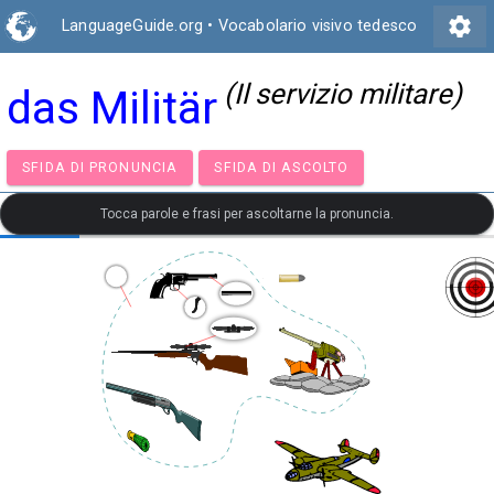
settings
LanguageGuide.org
•
Vocabolario visivo tedesco
(Il servizio militare)
das Militär
SFIDA DI PRONUNCIA
SFIDA DI ASCOLTO
Tocca parole e frasi per ascoltarne la pronuncia.