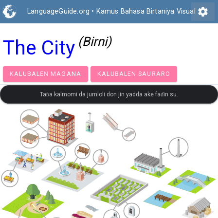
settings
LanguageGuide.org
•
Kamus Bahasa Birtaniya Visual
(Birni)
The City
KALUBALEN MAGANA
KALUBALEN SAURARO
Taɓa kalmomi da jumloli don jin yadda ake faɗin su.