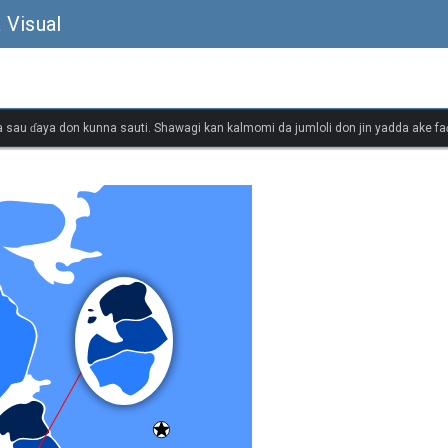
 Visual
 sau ɗaya don kunna sauti. Shawagi kan kalmomi da jumloli don jin yadda ake faɗ