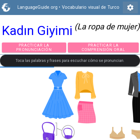
settings
LanguageGuide.org
•
Vocabulario visual de Turco
(La ropa de mujer)
Kadın Giyimi
PRACTICAR LA
PRACTICAR LA
PRONUNCIACIÓN
COMPRENSIÓN ORA
Toca las palabras y frases para escuchar cómo se pronuncian.