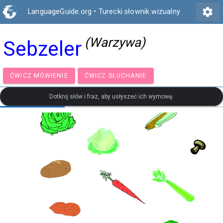
settings
LanguageGuide.org
•
Turecki słownik wizualny
(Warzywa)
Sebzeler
ĆWICZ MÓWIENIE
ĆWICZ SŁUCHANIE
Dotknij słów i fraz, aby usłyszeć ich wymowę.