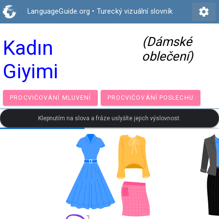
settings
LanguageGuide.org
•
Turecký vizuální slovník
(Dámské
Kadın
oblečení)
Giyimi
PROCVIČOVÁNÍ MLUVENÍ
PROCVIČOVÁNÍ POSLECH
Klepnutím na slova a fráze uslyšíte jejich výslovnost.