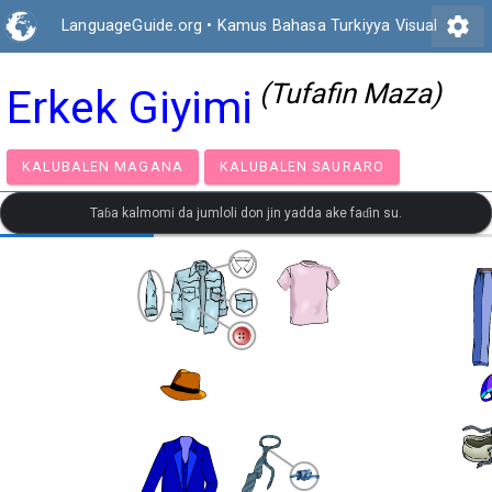
settings
LanguageGuide.org
•
Kamus Bahasa Turkiyya Visual
(Tufafin Maza)
Erkek Giyimi
KALUBALEN MAGANA
KALUBALEN SAURARO
Taɓa kalmomi da jumloli don jin yadda ake faɗin su.